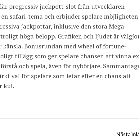
är progressiv jackpott-slot från utvecklaren
 en safari-tema och erbjuder spelare möjligheten
gressiva jackpottar, inklusive den stora Mega
roligt höga belopp. Grafiken och ljudet är välgjo
er känsla. Bonusrundan med wheel of fortune-
roligt tillägg som ger spelare chansen att vinna e
tt förstå och spela, även för nybörjare. Sammantag
kt val för spelare som letar efter en chans att
 kul.
Nästa inl