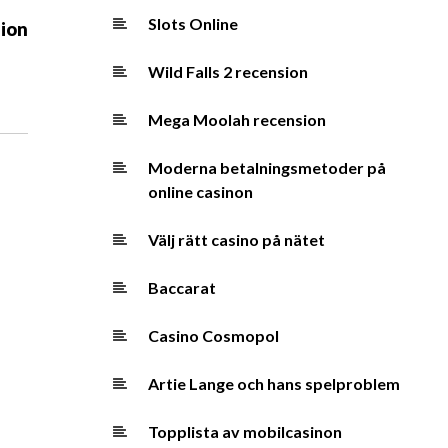
Slots Online
sion
Wild Falls 2 recension
Mega Moolah recension
Moderna betalningsmetoder på
online casinon
Välj rätt casino på nätet
Baccarat
Casino Cosmopol
Artie Lange och hans spelproblem
Topplista av mobilcasinon